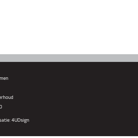
emen
derhoud
0
satie: 4UDsign