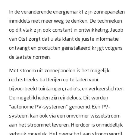
In de veranderende energiemarkt zijn zonnepanelen
Domotica
inmiddels niet meer weg te denken. De technieken
Inspectie en onderhoud
op dit vlak zijn ook constant in ontwikkeling. Jacob
van Olst zorgt dat u als klant de juiste informatie
Keuring NEN 3140
ontvangt en producten geïnstalleerd krijgt volgens
Zonnepanelen
de laatste normen.
Met stroom uit zonnepanelen is het mogelijk
Referenties
rechtstreeks batterijen op te laden voor
bijvoorbeeld tuinlampen, radio’s, en verkeerslichten.
Projecten
De mogelijkheden zijn eindeloos. Dit worden
“autonome PV-systemen” genoemd. Een PV-
Contact
systeem kan ook via een omvormer wisselstroom
aan het stroomnet leveren. Hierdoor is onmiddellijk
gebruik mogelijk. Het overschot aan stroom wordt