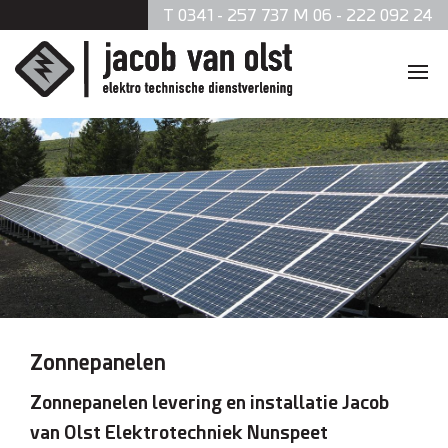
T 0341 - 257 737 M 06 - 222 092 24
Home
Diensten
Zonnepanelen
Data en telefonie
Beveiliging
Zonnepanelen
Verlichting
Zonnepanelen levering en installatie
Jacob
van Olst Elektrotechniek Nunspeet
Brandmeldsystemen