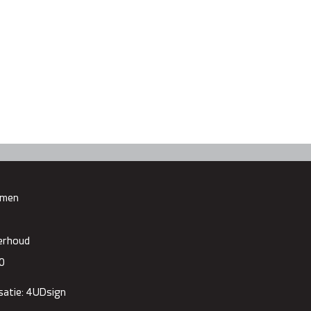
emen
derhoud
0
satie: 4UDsign