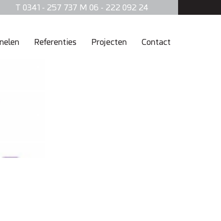
T 0341 - 257 737 M 06 - 222 092 24
nelen
Referenties
Projecten
Contact