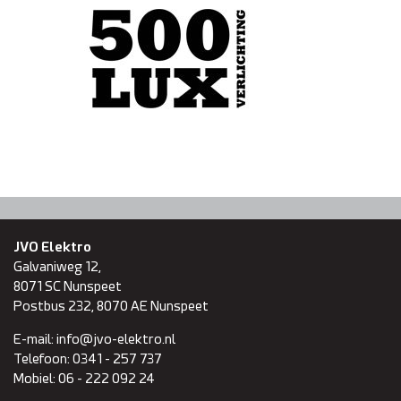
Domotica
Inspectie en onderhoud
Keuring NEN 3140
Zonnepanelen
Referenties
JVO Elektro
Galvaniweg 12,
Projecten
8071 SC
Nunspeet
Postbus 232, 8070 AE Nunspeet
Contact
E-mail:
info@jvo-elektro.nl
Telefoon:
0341 - 257 737
Mobiel:
06 - 222 092 24