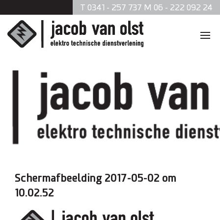
T 0341 - 257 737 M 06 - 222 092 24
Home
Diensten
Zonnepanelen
Data en telefonie
Beveiliging
Schermafbeelding 2017-05-02 om
10.02.52
Verlichting
Brandmeldsystemen