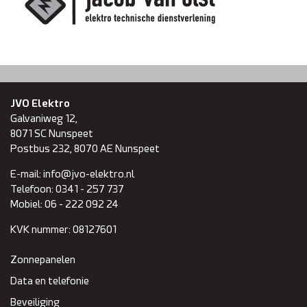
Domotica
Inspectie en onderhoud
Keuring NEN 3140
JVO Elektro
Galvaniweg 12,
Zonnepanelen
8071 SC
Nunspeet
Postbus 232, 8070 AE Nunspeet
Referenties
E-mail:
info@jvo-elektro.nl
Telefoon:
0341 - 257 737
Mobiel:
06 - 222 092 24
Projecten
KVK nummer:
08127601
Contact
Zonnepanelen
Data en telefonie
Beveiliging