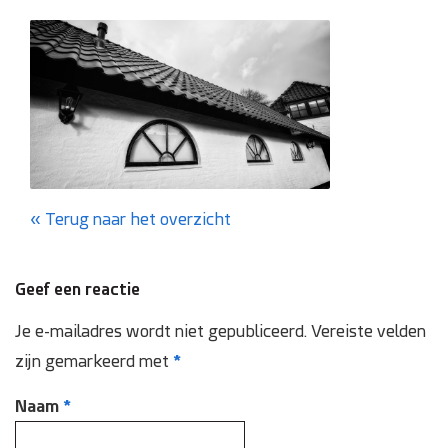
Domotica
Inspectie en onderhoud
Keuring NEN 3140
Zonnepanelen
Terug naar het overzicht
Referenties
Geef een reactie
Projecten
Je e-mailadres wordt niet gepubliceerd.
Vereiste velden
zijn gemarkeerd met
*
Contact
Naam
*