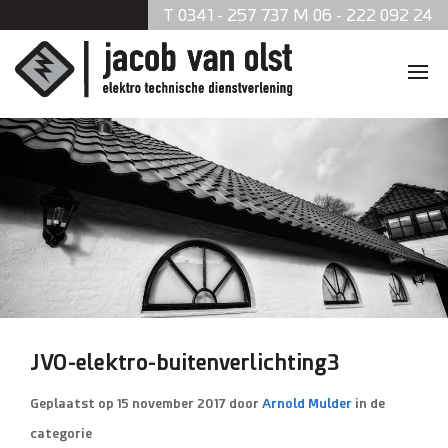
T 0341 - 257 737 M 06 - 222 092 24
Home
Diensten
Zonnepanelen
Data en telefonie
Beveiliging
JVO-elektro-buitenverlichting3
Verlichting
Geplaatst op
15 november 2017
door
Arnold Mulder
in de
categorie
Brandmeldsystemen