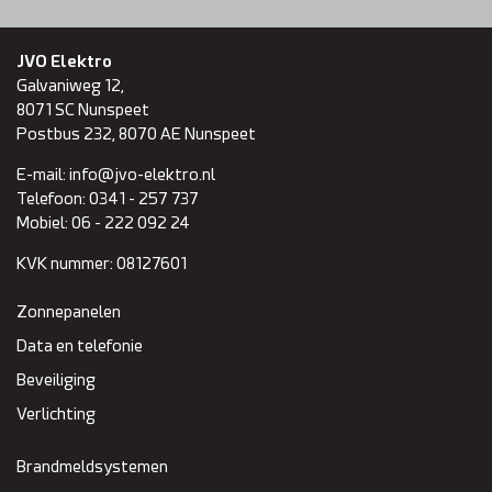
Domotica
JVO Elektro
Galvaniweg 12,
Inspectie en onderhoud
8071 SC
Nunspeet
Postbus 232, 8070 AE Nunspeet
Keuring NEN 3140
E-mail:
info@jvo-elektro.nl
Telefoon:
0341 - 257 737
Zonnepanelen
Mobiel:
06 - 222 092 24
KVK nummer:
08127601
Referenties
Zonnepanelen
Projecten
Data en telefonie
Beveiliging
Contact
Verlichting
Brandmeldsystemen