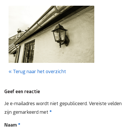
Domotica
Inspectie en onderhoud
Keuring NEN 3140
Zonnepanelen
Referenties
Terug naar het overzicht
Projecten
Geef een reactie
Je e-mailadres wordt niet gepubliceerd.
Vereiste velden
Contact
zijn gemarkeerd met
*
Naam
*