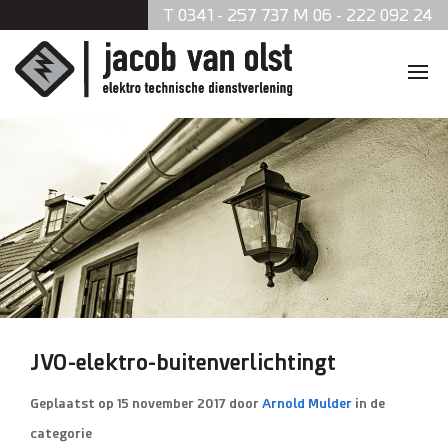
T 0341 - 257 737 M 06 - 222 092 24
Home
Diensten
Zonnepanelen
Data en telefonie
Beveiliging
JVO-elektro-buitenverlichtingt
Verlichting
Geplaatst op
15 november 2017
door
Arnold Mulder
in de
categorie
Brandmeldsystemen