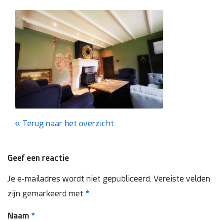
Domotica
Inspectie en onderhoud
Keuring NEN 3140
Zonnepanelen
Referenties
Terug naar het overzicht
Projecten
Geef een reactie
Je e-mailadres wordt niet gepubliceerd.
Vereiste velden
Contact
zijn gemarkeerd met
*
Naam
*