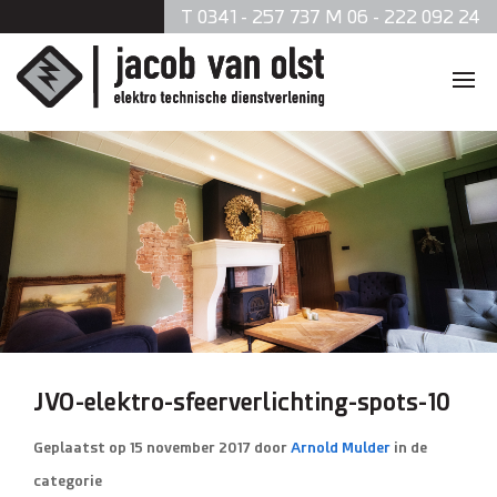
T 0341 - 257 737 M 06 - 222 092 24
Home
Diensten
Zonnepanelen
Data en telefonie
Beveiliging
JVO-elektro-sfeerverlichting-spots-10
Verlichting
Geplaatst op
15 november 2017
door
Arnold Mulder
in de
categorie
Brandmeldsystemen