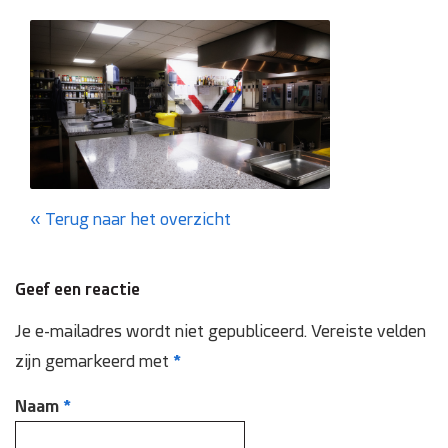
Domotica
Inspectie en onderhoud
Keuring NEN 3140
Zonnepanelen
Terug naar het overzicht
Referenties
Geef een reactie
Projecten
Je e-mailadres wordt niet gepubliceerd.
Vereiste velden
zijn gemarkeerd met
*
Contact
Naam
*