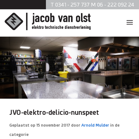
T 0341 - 257 737 M 06 - 222 092 24
Home
Diensten
Zonnepanelen
Data en telefonie
Beveiliging
JVO-elektro-delicio-nunspeet
Verlichting
Geplaatst op
15 november 2017
door
Arnold Mulder
in de
categorie
Brandmeldsystemen