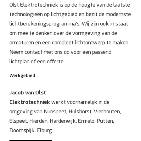
Olst Elektrotechniek is op de hoogte van de laatste
Domotica
technologieën op lichtgebied en bezit de modernste
lichtberekeningsprogramma’s. Wij zijn ook in staat
Inspectie en onderhoud
om mee te denken over de vormgeving van de
armaturen en een compleet lichtontwerp te maken.
Keuring NEN 3140
Neem contact met ons op voor een passend
Zonnepanelen
lichtplan of een offerte.
Werkgebied
Referenties
Jacob van Olst
Projecten
Elektrotechniek
werkt voornamelijk in de
omgeving van Nunspeet, Hulshorst, Vierhouten,
Contact
Elspeet, Hierden, Harderwijk, Ermelo, Putten,
Doornspijk, Elburg.