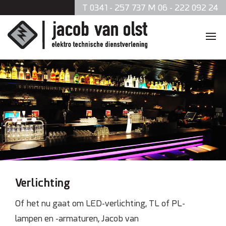
T 0341 - 257 737 M 06 - 222 092 24
Home
Diensten
Zonnepanelen
Data en telefonie
Beveiliging
Verlichting
Verlichting
Of het nu gaat om LED-verlichting, TL of PL-
lampen en -armaturen, Jacob van
Brandmeldsystemen