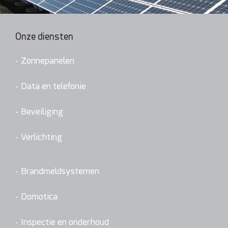
Onze diensten
Zonnepanelen
Data en telefonie
Beveiliging
Verlichting
Brandmeldsystemen
Domotica
Inspectie en onderhoud