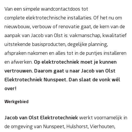
Van een simpele wandcontactdoos tot
Domotica
complete elektrotechnische installaties. Of het nu om
nieuwbouw, verbouw of renovatie gaat, de kern van de
Inspectie en onderhoud
aanpak van Jacob van Olst is: vakmanschap, kwalitatief
Keuring NEN 3140
uitstekende basisproducten, degelijke planning,
afspraken nakomen en alles tot in de puntjes installeren
Zonnepanelen
en afwerken.
Op elektrotechniek moet je kunnen
vertrouwen. Daarom gaat u naar Jacob van Olst
Referenties
Elektrotechniek Nunspeet. Dan slaat de vonk wél
over!
Projecten
Werkgebied
Contact
Jacob van Olst Elektrotechniek
werkt voornamelijk in
de omgeving van Nunspeet, Hulshorst, Vierhouten,