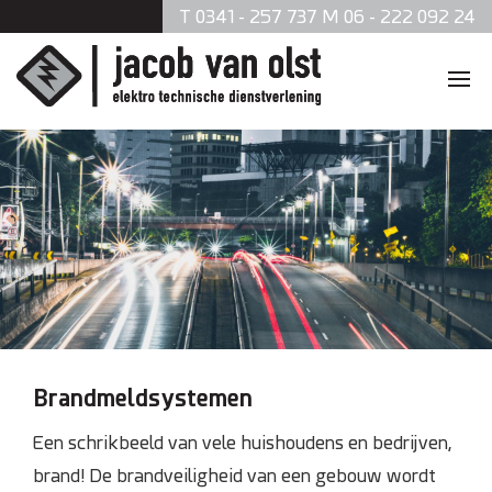
T 0341 - 257 737 M 06 - 222 092 24
Home
Diensten
Zonnepanelen
Data en telefonie
Beveiliging
Brandmeldsystemen
Verlichting
Een schrikbeeld van vele huishoudens en bedrijven,
brand! De brandveiligheid van een gebouw wordt
Brandmeldsystemen