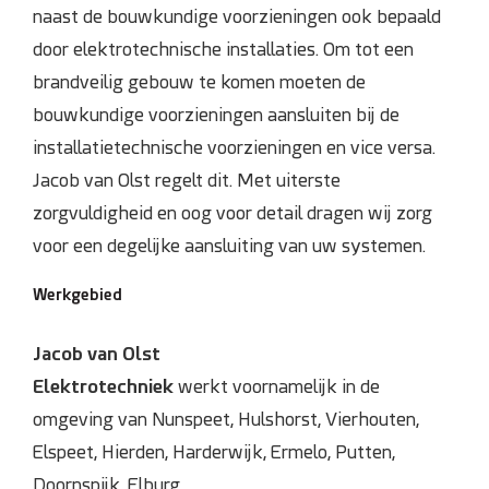
naast de bouwkundige voorzieningen ook bepaald
Domotica
door elektrotechnische installaties. Om tot een
brandveilig gebouw te komen moeten de
Inspectie en onderhoud
bouwkundige voorzieningen aansluiten bij de
installatietechnische voorzieningen en vice versa.
Keuring NEN 3140
Jacob van Olst regelt dit. Met uiterste
Zonnepanelen
zorgvuldigheid en oog voor detail dragen wij zorg
voor een degelijke aansluiting van uw systemen.
Referenties
Werkgebied
Projecten
Jacob van Olst
Elektrotechniek
werkt voornamelijk in de
Contact
omgeving van Nunspeet, Hulshorst, Vierhouten,
Elspeet, Hierden, Harderwijk, Ermelo, Putten,
Doornspijk, Elburg.