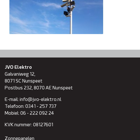
Domotica
Inspectie en onderhoud
Keuring NEN 3140
Zonnepanelen
JVO Elektro
Galvaniweg 12,
Referenties
8071 SC
Nunspeet
Postbus 232, 8070 AE Nunspeet
Projecten
E-mail:
info@jvo-elektro.nl
Telefoon:
0341 - 257 737
Contact
Mobiel:
06 - 222 092 24
KVK nummer:
08127601
Zonnepanelen