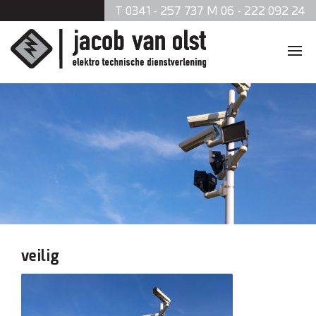
T 0341 - 257 737 M 06 - 222 092 24
Home
Diensten
Zonnepanelen
Data en telefonie
Beveiliging
veilig
Verlichting
Brandmeldsystemen