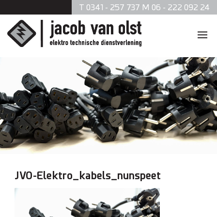
T 0341 - 257 737 M 06 - 222 092 24
Home
Diensten
Zonnepanelen
Data en telefonie
Beveiliging
JVO-Elektro_kabels_nunspeet
Verlichting
Brandmeldsystemen