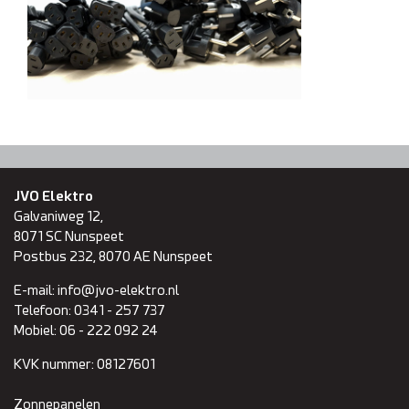
Domotica
Inspectie en onderhoud
Keuring NEN 3140
Zonnepanelen
JVO Elektro
Galvaniweg 12,
Referenties
8071 SC
Nunspeet
Postbus 232, 8070 AE Nunspeet
Projecten
E-mail:
info@jvo-elektro.nl
Telefoon:
0341 - 257 737
Mobiel:
06 - 222 092 24
Contact
KVK nummer:
08127601
Zonnepanelen