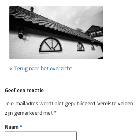
Domotica
Inspectie en onderhoud
Keuring NEN 3140
Zonnepanelen
Terug naar het overzicht
Referenties
Geef een reactie
Projecten
Je e-mailadres wordt niet gepubliceerd.
Vereiste velden
zijn gemarkeerd met
*
Contact
Naam
*