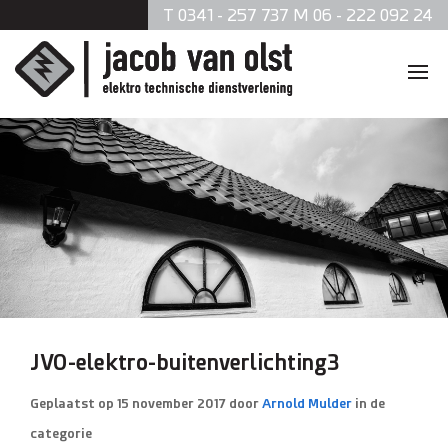
T 0341 - 257 737 M 06 - 222 092 24
Home
Diensten
Zonnepanelen
Data en telefonie
Beveiliging
JVO-elektro-buitenverlichting3
Verlichting
Geplaatst op
15 november 2017
door
Arnold Mulder
in de
categorie
Brandmeldsystemen