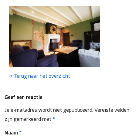
Domotica
Inspectie en onderhoud
Keuring NEN 3140
Zonnepanelen
Referenties
Terug naar het overzicht
Projecten
Geef een reactie
Je e-mailadres wordt niet gepubliceerd.
Vereiste velden
Contact
zijn gemarkeerd met
*
Naam
*