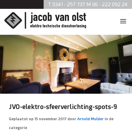
T 0341 - 257 737 M 06 - 222 092 24
Home
Diensten
Zonnepanelen
Data en telefonie
Beveiliging
JVO-elektro-sfeerverlichting-spots-9
Verlichting
Geplaatst op
15 november 2017
door
Arnold Mulder
in de
categorie
Brandmeldsystemen