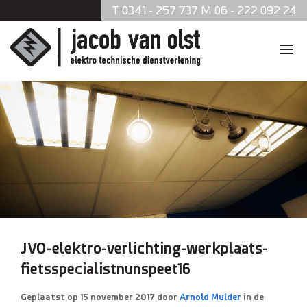
T 0341 - 257 737 M 06 - 222 092 24
Home
Diensten
Zonnepanelen
Data en telefonie
Beveiliging
JVO-elektro-verlichting-werkplaats-
fietsspecialistnunspeet16
Verlichting
Geplaatst op
15 november 2017
door
Arnold Mulder
in de
Brandmeldsystemen