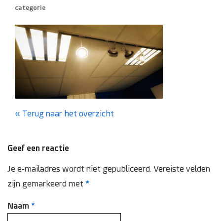
categorie
Domotica
Inspectie en onderhoud
Keuring NEN 3140
Zonnepanelen
Terug naar het overzicht
Referenties
Geef een reactie
Projecten
Je e-mailadres wordt niet gepubliceerd.
Vereiste velden
Contact
zijn gemarkeerd met
*
Naam
*